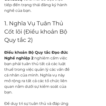
tiếp đến trạng thái đăng ký hành 
nghề của bạn.
1. Nghĩa Vụ Tuân Thủ 
Cốt lõi (Điều khoản Bộ 
Quy tắc 2)
Điều khoản Bộ Quy tắc Đạo đức 
Nghề nghiệp 2
 nghiêm cấm việc 
bạn phải tuân thủ tất cả các luật 
thuế trong việc quản lý các vấn đề 
cá nhân của mình. Nghĩa vụ này 
mở rộng ra tất cả các tổ chức liên 
quan nằm dưới sự kiểm soát của 
bạn.
Để duy trì sự tuân thủ và đáp ứng 