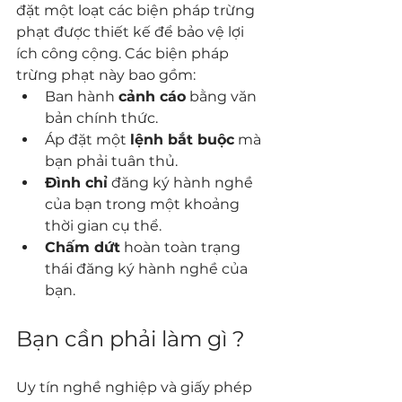
đặt một loạt các biện pháp trừng 
phạt được thiết kế để bảo vệ lợi 
ích công cộng. Các biện pháp 
trừng phạt này bao gồm:
Ban hành 
cảnh cáo
 bằng văn 
bản chính thức.
Áp đặt một 
lệnh bắt buộc
 mà 
bạn phải tuân thủ.
Đình chỉ
 đăng ký hành nghề 
của bạn trong một khoảng 
thời gian cụ thể.
Chấm dứt
 hoàn toàn trạng 
thái đăng ký hành nghề của 
bạn.
Bạn cần phải làm gì ?
Uy tín nghề nghiệp và giấy phép 