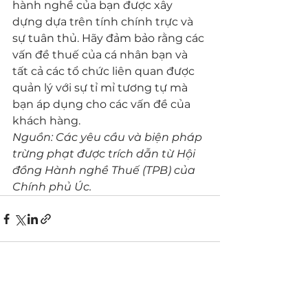
hành nghề của bạn được xây 
dựng dựa trên tính chính trực và 
sự tuân thủ. Hãy đảm bảo rằng các 
vấn đề thuế của cá nhân bạn và 
tất cả các tổ chức liên quan được 
quản lý với sự tỉ mỉ tương tự mà 
bạn áp dụng cho các vấn đề của 
khách hàng.
Nguồn: Các yêu cầu và biện pháp 
trừng phạt được trích dẫn từ Hội 
đồng Hành nghề Thuế (TPB) của 
Chính phủ Úc.
Xem tất cả
Bài đăng gần đây