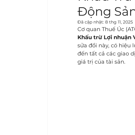
Động Sản
Đã cập nhật:
8 thg 11, 2025
Cơ quan Thuế Úc (ATO
Khấu trừ Lợi nhuận
sửa đổi này, có hiệu l
đến tất cả các giao d
giá trị của tài sản.