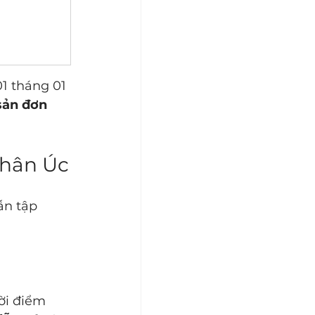
1 tháng 01 
sản đơn 
nhân Úc
ẫn tập 
ời điểm 