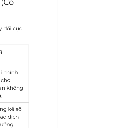
(Có 
 đổi cục 
g
ài chính 
 cho 
án không 
.
ng kể số 
ao dịch 
hưởng.