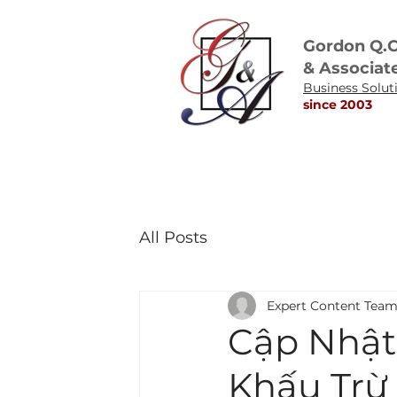
Gordon Q.
& Associat
Business Solut
​since 2003
All Posts
Expert Content Tea
Cập Nhật
Khấu Trừ