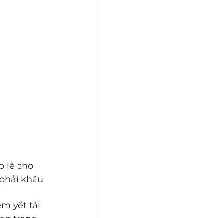
 lệ cho 
phải khấu 
m yết tài 