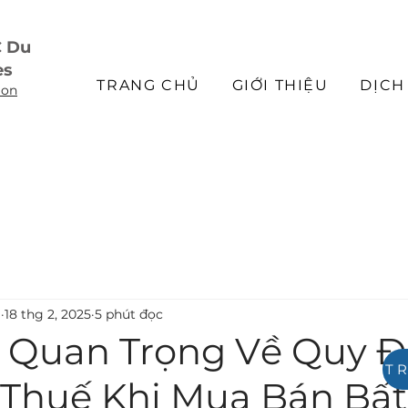
C Du
es
TRANG CHỦ
GIỚI THIỆU
DỊCH
ion
m
18 thg 2, 2025
5 phút đọc
 Quan Trọng Về Quy Đ
T
 Thuế Khi Mua Bán Bất