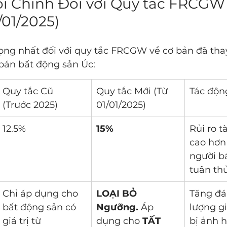
ổi Chính Đối với Quy tắc FRCGW 
/01/2025)
ọng nhất đối với quy tắc FRCGW về cơ bản đã thay
bán bất động sản Úc:
Quy tắc Cũ 
Quy tắc Mới (Từ 
Tác độn
(Trước 2025)
01/01/2025)
12.5%
15%
Rủi ro t
cao hơn
người b
tuân thủ
Chỉ áp dụng cho 
LOẠI BỎ 
Tăng đá
bất động sản có 
Ngưỡng.
 Áp 
lượng gi
giá trị từ 
dụng cho 
TẤT 
bị ảnh 