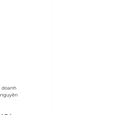
ủ doanh 
 nguyên 