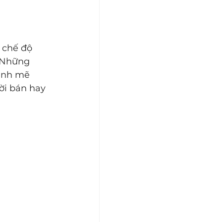
 chế độ 
 Những 
ạnh mẽ 
ời bán hay 