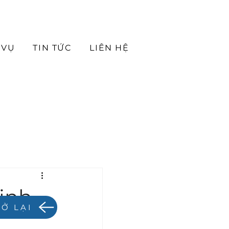
 VỤ
TIN TỨC
LIÊN HỆ
ịnh
RỞ LẠI