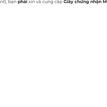
nt
), bạn 
phải
 xin và cung cấp 
Giấy chứng nhận M