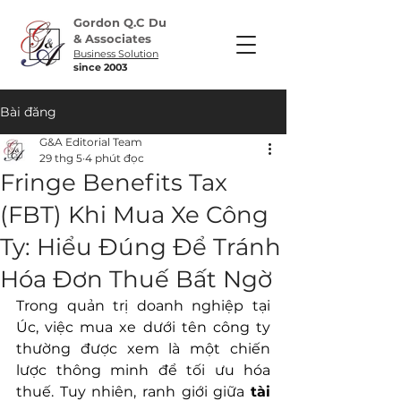
Gordon Q.C Du
& Associates
Business Solution
​since 2003
Bài đăng
G&A Editorial Team
29 thg 5
4 phút đọc
Fringe Benefits Tax
(FBT) Khi Mua Xe Công
Ty: Hiểu Đúng Để Tránh
Hóa Đơn Thuế Bất Ngờ
Trong quản trị doanh nghiệp tại 
Úc, việc mua xe dưới tên công ty 
thường được xem là một chiến 
lược thông minh để tối ưu hóa 
thuế. Tuy nhiên, ranh giới giữa 
tài 