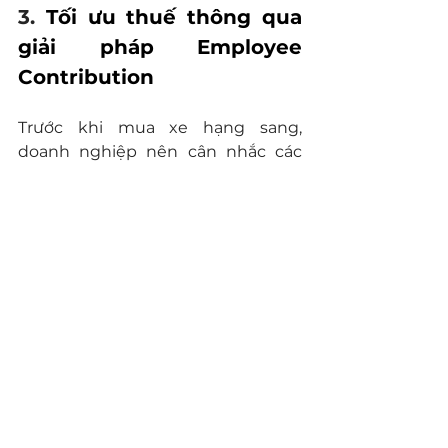
3. 
Tối ưu thuế thông qua 
giải pháp Employee 
Contribution
Trước khi mua xe hạng sang, 
doanh nghiệp nên cân nhắc các 
phương án cơ cấu tài chính phù 
hợp, chẳng hạn như 
phương pháp 
khoán hoặc khấu trừ lương của 
nhân viên
 (Employee 
Contribution Method)
 - theo đó 
nhân viên đóng góp một khoản 
tiền sau thuế cho việc sử dụng xe.
Trong một số trường hợp, phương 
pháp này có thể giúp 
giảm nhẹ 
gánh nặng thuế
, tùy thuộc vào 
cách cơ cấu và mục đích sử dụng 