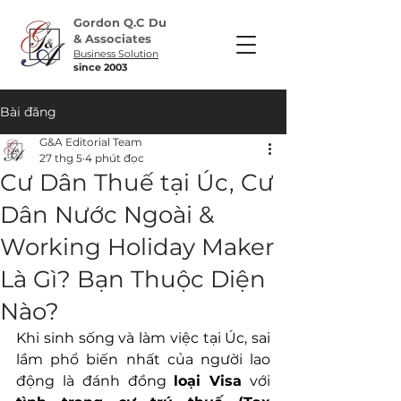
Gordon Q.C Du
& Associates
Business Solution
​since 2003
Bài đăng
G&A Editorial Team
27 thg 5
4 phút đọc
Cư Dân Thuế tại Úc, Cư
Dân Nước Ngoài &
Working Holiday Maker
Là Gì? Bạn Thuộc Diện
Nào?
Khi sinh sống và làm việc tại Úc, sai 
lầm phổ biến nhất của người lao 
động là đánh đồng 
loại Visa
 với 