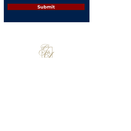
Submit
GORDON QC DU &
ASSOCIATES
​since 2003
Liability limited by a scheme approved under Professional
Standards Legislation
Liên hệ
+61 8 9345 0499
office@gordondu-associates.com.au
Unit 3 at 9 Cobbler Pl, Mirrabooka