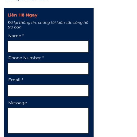
Liên Hệ Ngay
Để lại thông tin, chúng tôi
luôn sẵn sàng hỗ
trợ bạn
Name
Phone Number
Email
Message