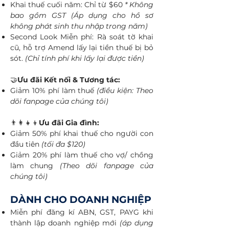
Khai thuế cuối năm: Chỉ từ $60
* Không
bao gồm GST
(Áp dụng cho hồ sơ
không phát sinh thu nhập trong năm)
Second Look Miễn phí: Rà soát tờ khai
cũ, hỗ trợ Amend lấy lại tiền thuế bị bỏ
sót.
(Chỉ tính phí khi lấy lại được tiền​)
🤝
Ưu đãi Kết nối & Tương tác:
Giảm 10% phí làm thuế
(điều kiện: Theo
dõi fanpage của chúng tôi)
👨‍👩‍👧‍👦
Ưu đãi Gia đình:
Giảm 50% phí khai thuế cho người con
đầu tiên
(tối đa $120)
Giảm 20% phí làm thuế cho vợ/ chồng
làm chung
(Theo dõi fanpage của
chúng tôi)
DÀNH CHO DOANH NGHIỆP
Miễn phí đăng kí ABN, GST, PAYG khi
thành lập doanh nghiệp mới
(áp dụng