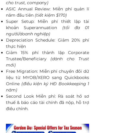
cho trust, company)
ASIC Annual Review: Miễn phí quản lí
năm đầu tiên
(tiết kiệm $170)
Super Setup: Miễn phí thiết lập tài
khoản Superannuation
(tối đa 01
người/doanh nghiệp)
Depreciation Schedule: Giảm 20% phí
thực hiện
Giảm 15% phí thành lập Corporate
Trustee/Beneficiary
(dành cho Trust
mới)
Free Migration: Miễn phí chuyển đổi dữ
liệu từ MYOB/XERO sang Quickbooks
Online
(điều kiện ký HĐ Bookkeeping 1
năm)
Second Look Miễn phí: Rà soát hồ sơ
thuế & báo cáo tài chính đã nộp, hỗ trợ
điều chỉnh.